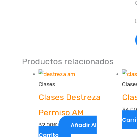
Productos relacionados
Clases
Clase
Clases Destreza
Cla
34,00
Permiso AM
Carri
Añadir Al
32,00
€
Carrito