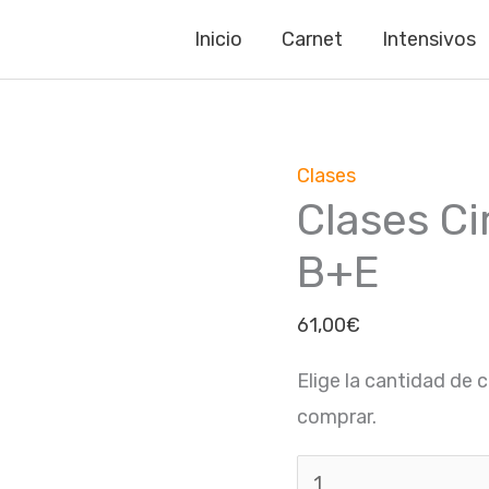
Inicio
Carnet
Intensivos
Clases
Clases
Clases Ci
Circulación
Permiso
B+E
B+E
cantidad
61,00
€
Elige la cantidad de 
comprar.