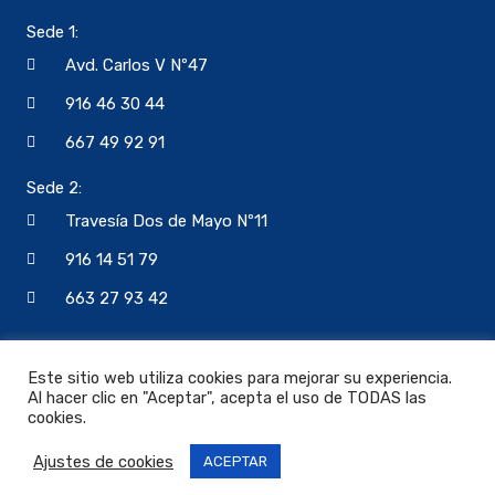
Sede 1:
Avd. Carlos V Nº47
916 46 30 44
667 49 92 91
Sede 2:
Travesía Dos de Mayo Nº11
916 14 51 79
663 27 93 42
Este sitio web utiliza cookies para mejorar su experiencia.
Al hacer clic en "Aceptar", acepta el uso de TODAS las
cookies.
Copyright © 2026 Autoescuela Jaraiz
Ajustes de cookies
Términos y Condiciones | Política de Privacidad
ACEPTAR