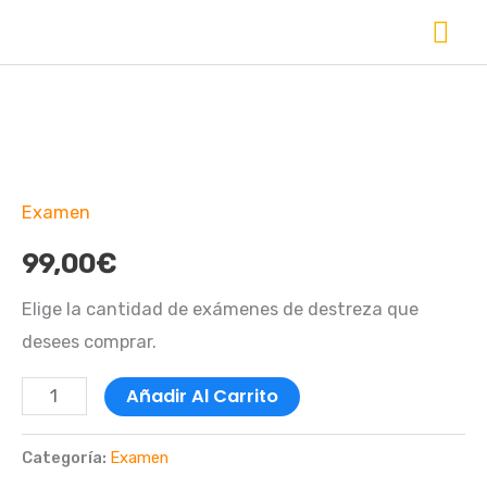
Ir
Me
al
Pri
contenido
Examen
Maniobras
Examen
Permiso
B+E
99,00
€
cantidad
Elige la cantidad de exámenes de destreza que
desees comprar.
Añadir Al Carrito
Categoría:
Examen